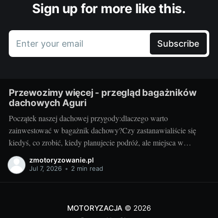
Sign up for more like this.
Enter your email
Subscribe
Przewozimy więcej - przegląd bagażników
dachowych Aguri
Początek naszej dachowej przygody:dlaczego warto
zainwestować w bagażnik dachowy?Czy zastanawialiście się
kiedyś, co zrobić, kiedy planujecie podróż, ale miejsca w
bagażniku samochodowym zaczyna brakować? Rozwiązaniem
zmotoryzowanie.pl
może być bagażnik dachowy! To praktyczny dodatek do
Jul 7, 2026
•
2 min read
samochodu, który znacząco zwiększa jego funkcjonalność.
Przyzwoity bagażnik dachowy aguri wrocław pozwoli przewieźć
dodatkowy ładunek,
MOTORYZACJA
© 2026