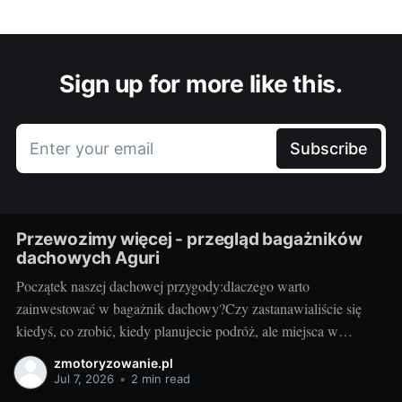
Sign up for more like this.
Enter your email
Subscribe
Przewozimy więcej - przegląd bagażników
dachowych Aguri
Początek naszej dachowej przygody:dlaczego warto
zainwestować w bagażnik dachowy?Czy zastanawialiście się
kiedyś, co zrobić, kiedy planujecie podróż, ale miejsca w
bagażniku samochodowym zaczyna brakować? Rozwiązaniem
zmotoryzowanie.pl
może być bagażnik dachowy! To praktyczny dodatek do
Jul 7, 2026
•
2 min read
samochodu, który znacząco zwiększa jego funkcjonalność.