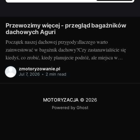
Przewozimy więcej - przegląd bagażników
dachowych Aguri
Początek naszej dachowej przygody:dlaczego warto
zainwestować w bagażnik dachowy?Czy zastanawialiście się
kiedyś, co zrobić, kiedy planujecie podróż, ale miejsca w
bagażniku samochodowym zaczyna brakować? Rozwiązaniem
zmotoryzowanie.pl
może być bagażnik dachowy! To praktyczny dodatek do
Jul 7, 2026
•
2 min read
samochodu, który znacząco zwiększa jego funkcjonalność.
Przyzwoity bagażnik dachowy aguri wrocław pozwoli przewieźć
dodatkowy ładunek,
MOTORYZACJA
© 2026
Powered by Ghost