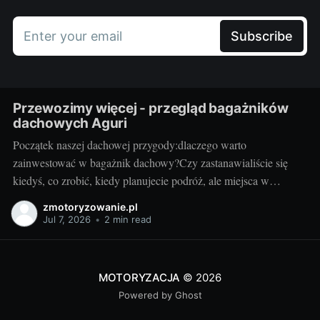
Enter your email
Subscribe
Przewozimy więcej - przegląd bagażników
dachowych Aguri
Początek naszej dachowej przygody:dlaczego warto
zainwestować w bagażnik dachowy?Czy zastanawialiście się
kiedyś, co zrobić, kiedy planujecie podróż, ale miejsca w
bagażniku samochodowym zaczyna brakować? Rozwiązaniem
zmotoryzowanie.pl
może być bagażnik dachowy! To praktyczny dodatek do
Jul 7, 2026
•
2 min read
samochodu, który znacząco zwiększa jego funkcjonalność.
Przyzwoity bagażnik dachowy aguri wrocław pozwoli przewieźć
dodatkowy ładunek,
MOTORYZACJA
© 2026
Powered by Ghost