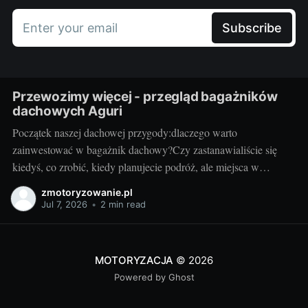
Enter your email
Subscribe
Przewozimy więcej - przegląd bagażników
dachowych Aguri
Początek naszej dachowej przygody:dlaczego warto
zainwestować w bagażnik dachowy?Czy zastanawialiście się
kiedyś, co zrobić, kiedy planujecie podróż, ale miejsca w
bagażniku samochodowym zaczyna brakować? Rozwiązaniem
zmotoryzowanie.pl
może być bagażnik dachowy! To praktyczny dodatek do
Jul 7, 2026
•
2 min read
samochodu, który znacząco zwiększa jego funkcjonalność.
Przyzwoity bagażnik dachowy aguri wrocław pozwoli przewieźć
dodatkowy ładunek,
MOTORYZACJA
© 2026
Powered by Ghost