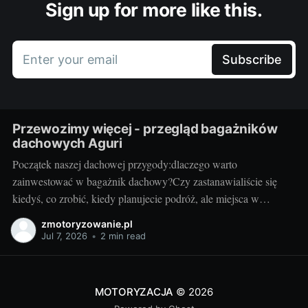
Sign up for more like this.
Enter your email
Subscribe
Przewozimy więcej - przegląd bagażników
dachowych Aguri
Początek naszej dachowej przygody:dlaczego warto
zainwestować w bagażnik dachowy?Czy zastanawialiście się
kiedyś, co zrobić, kiedy planujecie podróż, ale miejsca w
bagażniku samochodowym zaczyna brakować? Rozwiązaniem
zmotoryzowanie.pl
może być bagażnik dachowy! To praktyczny dodatek do
Jul 7, 2026
•
2 min read
samochodu, który znacząco zwiększa jego funkcjonalność.
Przyzwoity bagażnik dachowy aguri wrocław pozwoli przewieźć
dodatkowy ładunek,
MOTORYZACJA
© 2026