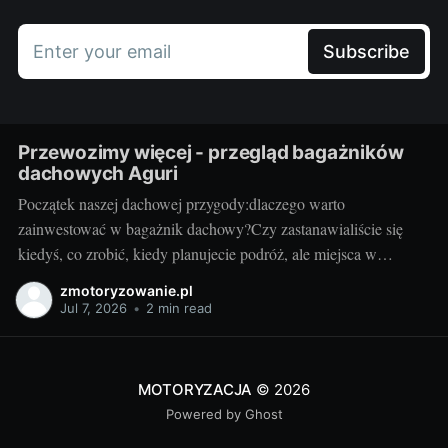
Enter your email
Subscribe
Przewozimy więcej - przegląd bagażników
dachowych Aguri
Początek naszej dachowej przygody:dlaczego warto
zainwestować w bagażnik dachowy?Czy zastanawialiście się
kiedyś, co zrobić, kiedy planujecie podróż, ale miejsca w
bagażniku samochodowym zaczyna brakować? Rozwiązaniem
zmotoryzowanie.pl
może być bagażnik dachowy! To praktyczny dodatek do
Jul 7, 2026
•
2 min read
samochodu, który znacząco zwiększa jego funkcjonalność.
Przyzwoity bagażnik dachowy aguri wrocław pozwoli przewieźć
dodatkowy ładunek,
MOTORYZACJA
© 2026
Powered by Ghost