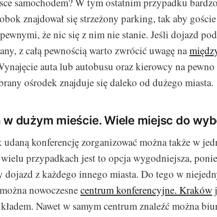
jsce samochodem? W tym ostatnim przypadku bardzo i
 obok znajdował się strzeżony parking, tak aby gości
pewnymi, że nic się z nim nie stanie. Jeśli dojazd po
any, z całą pewnością warto zwrócić uwagę na
międz
Wynajęcie auta lub autobusu oraz kierowcy na pewno
ybrany ośrodek znajduje się daleko od dużego miasta.
 w dużym mieście. Wiele miejsc do wy
k udaną konferencję zorganizować można także w je
 wielu przypadkach jest to opcja wygodniejsza, poni
y dojazd z każdego innego miasta. Do tego w nieje
ć można nowoczesne
centrum konferencyjne. Kraków
j
ykładem. Nawet w samym centrum znaleźć można biur