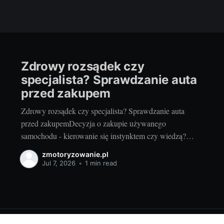
Zdrowy rozsądek czy
specjalista? Sprawdzanie auta
przed zakupem
Zdrowy rozsądek czy specjalista? Sprawdzanie auta
przed zakupemDecyzja o zakupie używanego
samochodu - kierowanie się instynktem czy wiedzą?
Każda decyzja o zainwestowaniu w używany samochód
zmotoryzowanie.pl
to spore wyzwanie. Jako pasjonaci motoryzacji często
Jul 7, 2026
•
1 min read
jesteśmy kuszeni by kierować się instynktem i emocjami
wywołanymi widokiem wymarzonego modelu. Jednak
zdrowy rozsądek podpowiada, by zawsze