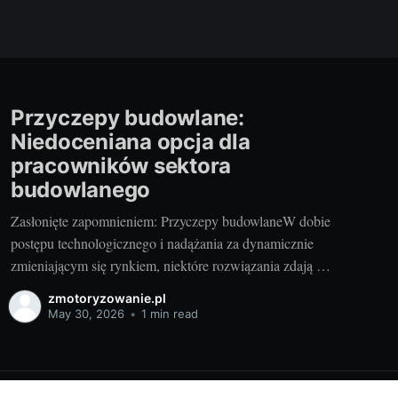
Przyczepy budowlane:
Niedoceniana opcja dla
pracowników sektora
budowlanego
Zasłonięte zapomnieniem: Przyczepy budowlaneW dobie
postępu technologicznego i nadążania za dynamicznie
zmieniającym się rynkiem, niektóre rozwiązania zdają się
być zapomniane, a ich użyteczność niedoceniana. Tak
zmotoryzowanie.pl
jest w przypadku przyczep budowlanych, nazywanych
May 30, 2026
•
1 min read
także przyczepami socjalnymi. Wydawać by się mogło,
że w czasach, gdy wiele wartości stawia się na wygód i
komfort