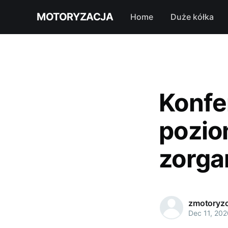
MOTORYZACJA
Home
Duże kółka
Konfe
pozio
zorga
zmotoryzo
Dec 11, 202