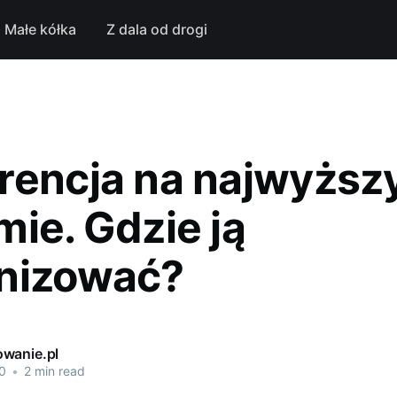
Małe kółka
Z dala od drogi
rencja na najwyżs
mie. Gdzie ją
nizować?
wanie.pl
0
•
2 min read