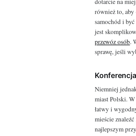
dotarcie na mie
również to, aby
samochód i być 
jest skomplikow
przewóz osób
. 
sprawę, jeśli w
Konferencja
Niemniej jedna
miast Polski. W
łatwy i wygodn
mieście znaleź
najlepszym prz