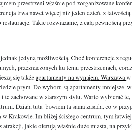
ajmem przestrzeni właśnie pod zorganizowane konfer
erencja trwa nawet więcej niż jeden dzień, z łatwości
b restaurację. Takie rozwiązanie, z całą pewnością pr
 jednak jedyną możliwością. Choć konferencje z regu
alnych, przeznaczonych ku temu przestrzeniach, cora
ieszą się także
apartamenty na wynajem. Warszawa
w 
iedzie prym. Do wyboru są apartamenty mniejsze, w
 i te zachowane w starszym stylu. Warto wybierać te,
ntrum. Działa tutaj bowiem ta sama zasada, co w przy
 w Krakowie. Im bliżej ścisłego centrum, tym łatwie
z atrakcji, jakie oferują właśnie duże miasta, na prz