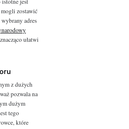
stotne jest
e mogli zostawić
d wybrany adres
ynarodowy
 znacząco ułatwi
boru
dnym z dużych
eważ pozwala na
dnym dużym
est tego
owce, które