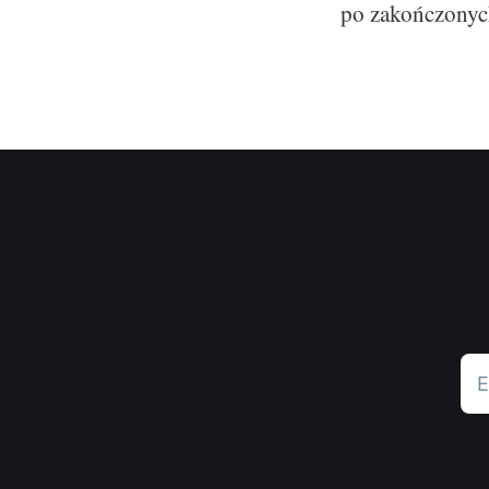
po zakończonyc
E