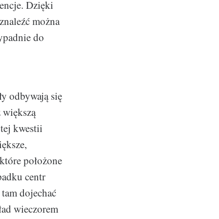
encje. Dzięki
ą znaleźć można
zypadnie do
ły odbywają się
z większą
tej kwestii
iększe,
 które położone
padku centr
j tam dojechać
ykład wieczorem