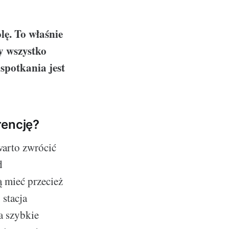
lę. To właśnie
by wszystko
spotkania jest
rencję?
warto zwrócić
d
 mieć przecież
 stacja
a szybkie