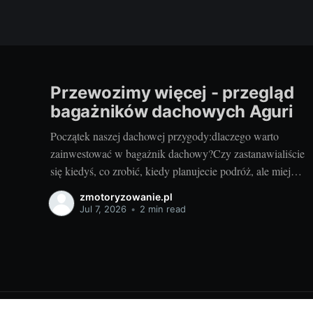
Przewozimy więcej - przegląd
bagażników dachowych Aguri
Początek naszej dachowej przygody:dlaczego warto
zainwestować w bagażnik dachowy?Czy zastanawialiście
się kiedyś, co zrobić, kiedy planujecie podróż, ale miejsca
w bagażniku samochodowym zaczyna brakować?
zmotoryzowanie.pl
Rozwiązaniem może być bagażnik dachowy! To
Jul 7, 2026
•
2 min read
praktyczny dodatek do samochodu, który znacząco
zwiększa jego funkcjonalność. Przyzwoity bagażnik
dachowy aguri wrocław pozwoli przewieźć dodatkowy
ładunek,