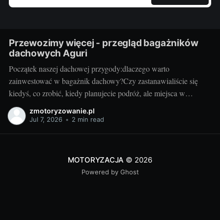
Przewozimy więcej - przegląd bagażników
dachowych Aguri
Początek naszej dachowej przygody:dlaczego warto
zainwestować w bagażnik dachowy?Czy zastanawialiście się
kiedyś, co zrobić, kiedy planujecie podróż, ale miejsca w
bagażniku samochodowym zaczyna brakować? Rozwiązaniem
zmotoryzowanie.pl
może być bagażnik dachowy! To praktyczny dodatek do
Jul 7, 2026
•
2 min read
samochodu, który znacząco zwiększa jego funkcjonalność.
Przyzwoity bagażnik dachowy aguri wrocław pozwoli przewieźć
dodatkowy ładunek,
MOTORYZACJA
© 2026
Powered by Ghost