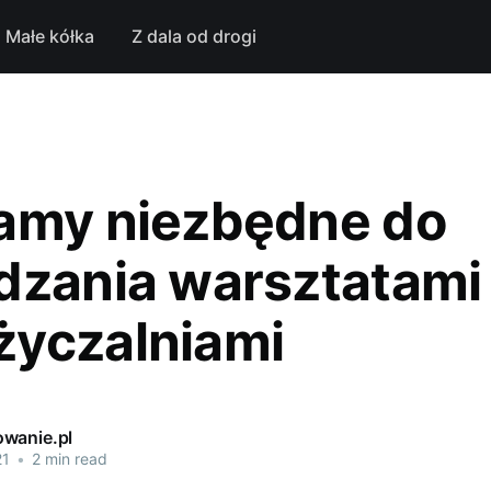
Małe kółka
Z dala od drogi
amy niezbędne do
dzania warsztatami 
yczalniami
wanie.pl
21
•
2 min read