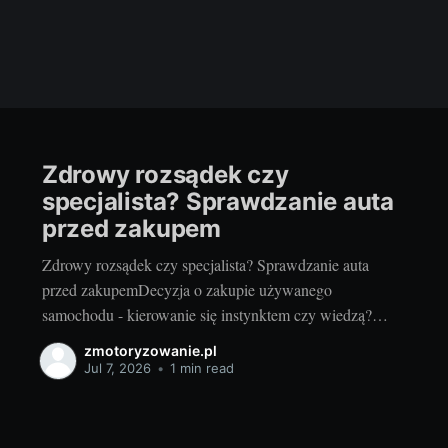
Zdrowy rozsądek czy
specjalista? Sprawdzanie auta
przed zakupem
Zdrowy rozsądek czy specjalista? Sprawdzanie auta
przed zakupemDecyzja o zakupie używanego
samochodu - kierowanie się instynktem czy wiedzą?
Każda decyzja o zainwestowaniu w używany samochód
zmotoryzowanie.pl
to spore wyzwanie. Jako pasjonaci motoryzacji często
Jul 7, 2026
•
1 min read
jesteśmy kuszeni by kierować się instynktem i emocjami
wywołanymi widokiem wymarzonego modelu. Jednak
zdrowy rozsądek podpowiada, by zawsze