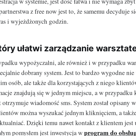
estracja w systemie, jest dość łatwa i nie wymaga zby
rtnerstwa z free now jest to, że samemu decyduje się
ras i wyjeżdżonych godzin.
tóry ułatwi zarządzanie warszta
ypadku wypożyczalni, ale również i w przypadku war
ecjalnie dobrany system. Jest to bardzo wygodne nie 
im osób, ale także dla korzystających z niego klient
macje znajdują się w jednym miejscu, a w przypadku
nt otrzymuje wiadomość sms. System został opisany w 
lientów można wyszukać jednym kliknięciem, a także
ktualniać. Dzięki temu nawet kontakt z klientem jest
program do obsług
ałym pomysłem jest inwestycja w