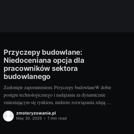
Przyczepy budowlane:
Niedoceniana opcja dla
pracowników sektora
budowlanego
Zasłonięte zapomnieniem: Przyczepy budowlaneW dobie
postępu technologicznego i nadążania za dynamicznie
zmieniającym się rynkiem, niektóre rozwiązania zdają się
być zapomniane, a ich użyteczność niedoceniana. Tak
zmotoryzowanie.pl
jest w przypadku przyczep budowlanych, nazywanych
May 30, 2026
•
1 min read
także przyczepami socjalnymi. Wydawać by się mogło,
że w czasach, gdy wiele wartości stawia się na wygód i