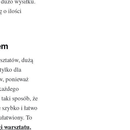
t dużo wysiłku.
 o ilości
tem
sztatów, dużą
tylko dla
ów, ponieważ
 każdego
taki sposób, że
 szybko i łatwo
 ułatwiony. To
i warsztatu
,