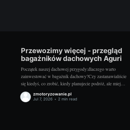
Przewozimy więcej - przegląd
bagażników dachowych Aguri
Początek naszej dachowej przygody:dlaczego warto
zainwestować w bagażnik dachowy?Czy zastanawialiście
się kiedyś, co zrobić, kiedy planujecie podróż, ale miejsca
w bagażniku samochodowym zaczyna brakować?
zmotoryzowanie.pl
Rozwiązaniem może być bagażnik dachowy! To
Jul 7, 2026
•
2 min read
praktyczny dodatek do samochodu, który znacząco
zwiększa jego funkcjonalność. Przyzwoity bagażnik
dachowy aguri wrocław pozwoli przewieźć dodatkowy
ładunek,