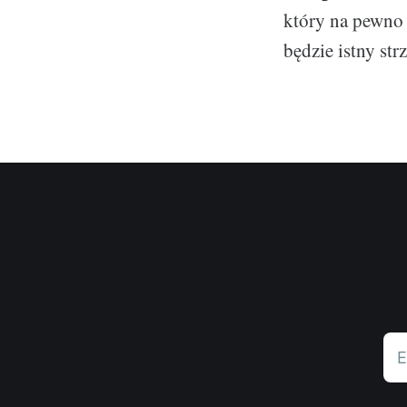
który na pewno i
będzie istny str
E