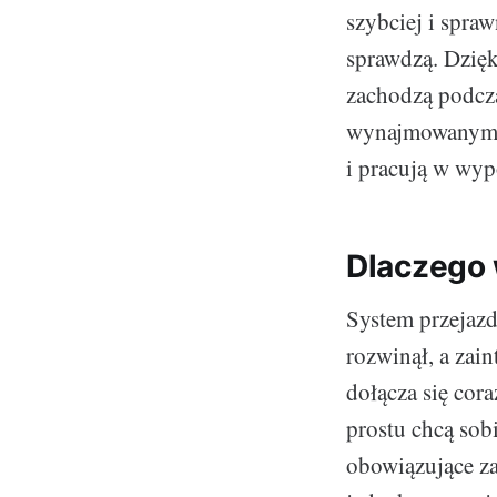
szybciej i spraw
sprawdzą. Dzięk
zachodzą podcza
wynajmowanymi p
i pracują w wyp
Dlaczego 
System przejazd
rozwinął, a zai
dołącza się cor
prostu chcą sobi
obowiązujące za