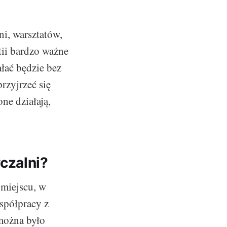
i, warsztatów,
tii bardzo ważne
łać będzie bez
rzyjrzeć się
ne działają,
czalni?
 miejscu, w
spółpracy z
można było