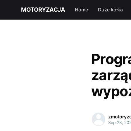
MOTORYZACJA
Home
Duże kółka
Progr
zarzą
wypoż
zmotoryzo
Sep 28, 20