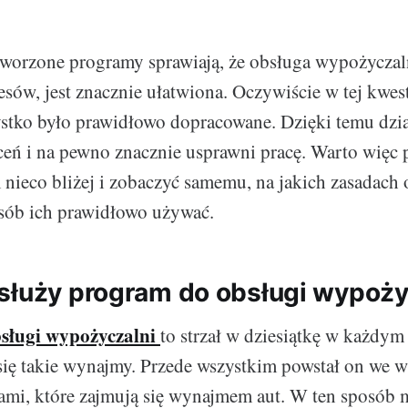
orzone programy sprawiają, że obsługa wypożyczaln
esów, jest znacznie ułatwiona. Oczywiście w tej kwes
zystko było prawidłowo dopracowane. Dzięki temu dzia
eń i na pewno znacznie usprawni pracę. Warto więc p
ieco bliżej i zobaczyć samemu, na jakich zasadach o
osób ich prawidłowo używać.
służy program do obsługi wypoży
sługi wypożyczalni
to strzał w dziesiątkę w każdym
się takie wynajmy. Przede wszystkim powstał on we w
ami, które zajmują się wynajmem aut. W ten sposób 