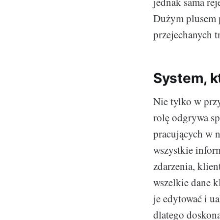
jednak sama rej
Dużym plusem pa
przejechanych t
System, k
Nie tylko w prz
rolę odgrywa sp
pracujących w n
wszystkie infor
zdarzenia, klie
wszelkie dane k
je edytować i ua
dlatego doskon