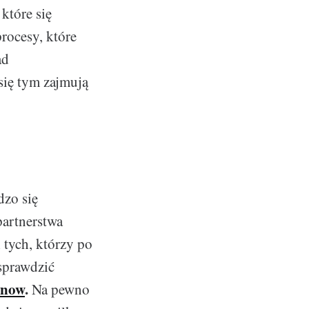
które się
rocesy, które
ad
się tym zajmują
dzo się
partnerstwa
 tych, którzy po
 sprawdzić
 now
.
Na pewno