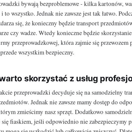
owadzki bywają bezproblemowe - kilka kartonów, wal
i to wszystko. Jednak nie zawsze jest tak łatwo. Podc
darza się, że konieczny będzie transport przedmiot
iarze czy wadze. Wtedy konieczne będzie skorzystanie
firmy przeprowadzkowej, która zajmie się przewozem
 przede wszystkim bezpieczny.
warto skorzystać z usług profesj
akcie przeprowadzki decyduje się na samodzielny tra
 przedmiotów. Jednak nie zawsze mamy dostęp do odp
tórym zmieścimy nasz sprzęt. Dodatkowo samodzieln
się fiaskiem, jeśli odpowiednio nie zabezpieczymy
rtu mogą się uszkodzić lub całkowicie zniszczyć. Dlat