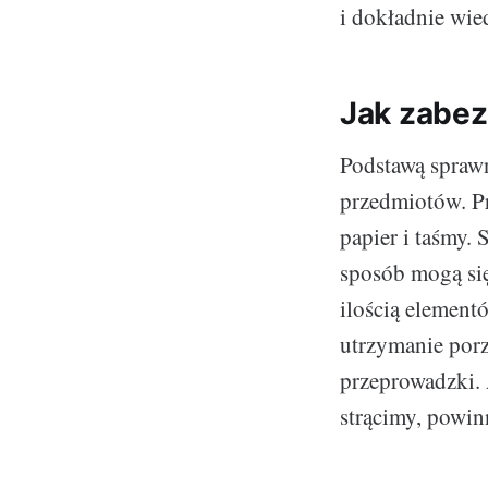
i dokładnie wied
Jak zabez
Podstawą sprawn
przedmiotów. Pr
papier i taśmy.
sposób mogą się
ilością elemen
utrzymanie porz
przeprowadzki.
strącimy, powin