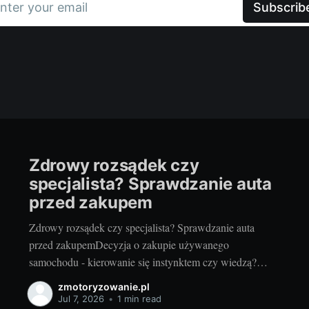
nter your email
Subscrib
Zdrowy rozsądek czy
specjalista? Sprawdzanie auta
przed zakupem
Zdrowy rozsądek czy specjalista? Sprawdzanie auta
przed zakupemDecyzja o zakupie używanego
samochodu - kierowanie się instynktem czy wiedzą?
Każda decyzja o zainwestowaniu w używany samochód
zmotoryzowanie.pl
to spore wyzwanie. Jako pasjonaci motoryzacji często
Jul 7, 2026
•
1 min read