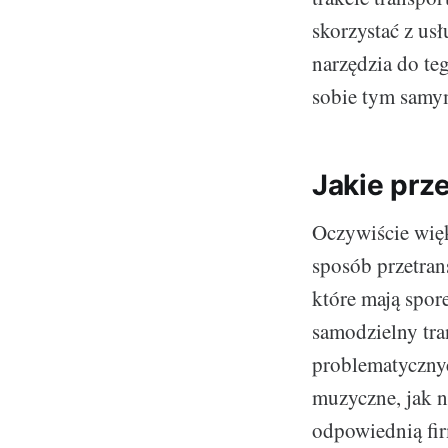
skorzystać z us
narzędzia do te
sobie tym samym
Jakie prz
Oczywiście więk
sposób przetran
które mają spor
samodzielny tra
problematycznyc
muzyczne, jak n
odpowiednią fir