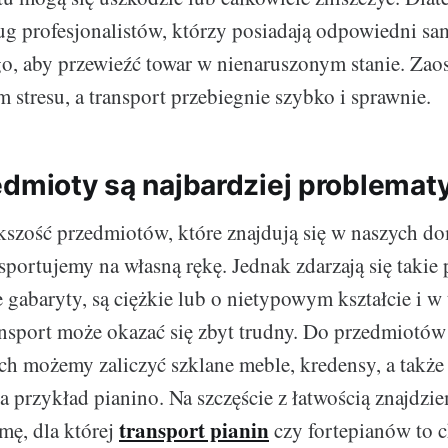
ług profesjonalistów, którzy posiadają odpowiedni s
go, aby przewieźć towar w nienaruszonym stanie. Za
 stresu, a transport przebiegnie szybko i sprawnie.
edmioty są najbardziej problemat
szość przedmiotów, które znajdują się w naszych d
sportujemy na własną rękę. Jednak zdarzają się takie
e gabaryty, są ciężkie lub o nietypowym kształcie i 
nsport może okazać się zbyt trudny. Do przedmiotów
h możemy zaliczyć szklane meble, kredensy, a także
a przykład pianino. Na szczęście z łatwością znajdzi
transport pianin
mę, dla której
czy fortepianów to 