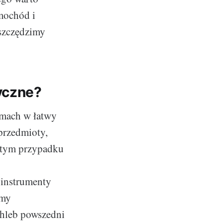
amochód i
oszczędzimy
yczne?
omach w łatwy
 przedmioty,
w tym przypadku
 instrumenty
emy
chleb powszedni