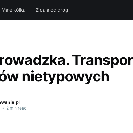
Małe kółka
Z dala od drogi
rowadzka. Transpor
ów nietypowych
wanie.pl
1
•
2 min read