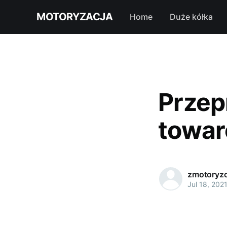
MOTORYZACJA
Home
Duże kółka
Przep
towar
zmotoryzo
Jul 18, 202