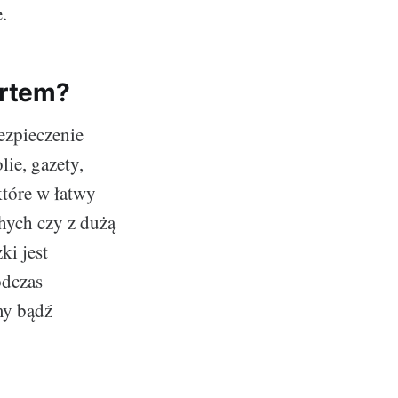
.
ortem?
ezpieczenie
ie, gazety,
które w łatwy
hych czy z dużą
i jest
odczas
my bądź