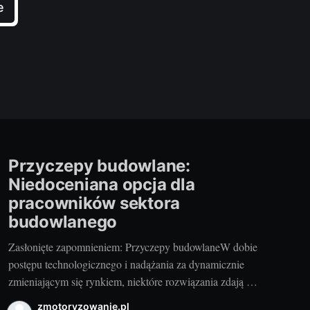
e
Przyczepy budowlane:
Niedoceniana opcja dla
pracowników sektora
budowlanego
Zasłonięte zapomnieniem: Przyczepy budowlaneW dobie
postępu technologicznego i nadążania za dynamicznie
zmieniającym się rynkiem, niektóre rozwiązania zdają się
być zapomniane, a ich użyteczność niedoceniana. Tak
zmotoryzowanie.pl