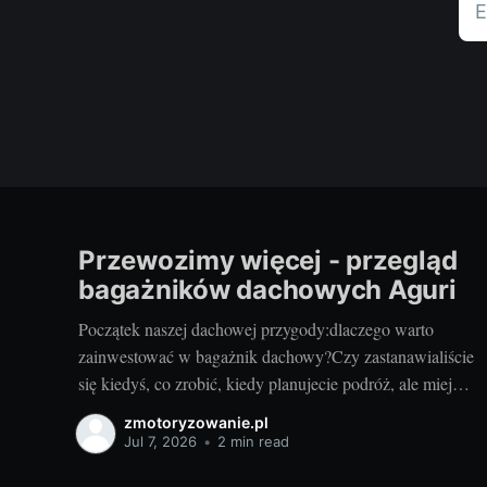
E
Przewozimy więcej - przegląd
bagażników dachowych Aguri
Początek naszej dachowej przygody:dlaczego warto
zainwestować w bagażnik dachowy?Czy zastanawialiście
się kiedyś, co zrobić, kiedy planujecie podróż, ale miejsca
w bagażniku samochodowym zaczyna brakować?
zmotoryzowanie.pl
Rozwiązaniem może być bagażnik dachowy! To
Jul 7, 2026
•
2 min read
praktyczny dodatek do samochodu, który znacząco