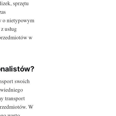
izek, sprzętu
zas
ów o nietypowym
 z usług
 przedmiotów w
onalistów?
nsport swoich
owiedniego
y transport
 przedmiotów. W
ego warto