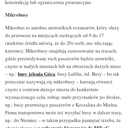
konstrukcję lub ograniczenia gwarancyjne.
Mikrobusy
Mikrobus to autobus niewielkich rozmiarów, który służy
do przewozu na miejscach siedzących od 9 do 17
(niektóre źródła mówią, że do 20) osób, nie wliczając
kierowcy. Mikrobusy znajdują zastosowanie na trasach,
gdzie przewidywany ruch pasażerów będzie niewielki,
często w małych miastach lub na obrzeżach dużych miast
busy jelenia Góra
– np.:
, busy Lublin, itd. Busy – bo tak
potocznie nazywają się mikrobusy – kursują również
często z centrum dużego miasta do konkretnie
wyznaczonego celu, robiąc mało przystanków po drodze,
np.: busy przewożące pasażerów z Koszalina do Mielna.
Firma transportowa może też wysyłać busy w dalsze trasy,
np.: do Niemiec – w takim przypadku pamiętać trzeba, że
zgłoszenie kierowców do MiLoG
obowiązkowe jest
.