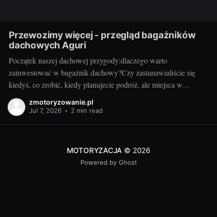
Przewozimy więcej - przegląd bagażników
dachowych Aguri
Początek naszej dachowej przygody:dlaczego warto
zainwestować w bagażnik dachowy?Czy zastanawialiście się
kiedyś, co zrobić, kiedy planujecie podróż, ale miejsca w
bagażniku samochodowym zaczyna brakować? Rozwiązaniem
zmotoryzowanie.pl
może być bagażnik dachowy! To praktyczny dodatek do
Jul 7, 2026
•
2 min read
samochodu, który znacząco zwiększa jego funkcjonalność.
Przyzwoity bagażnik dachowy aguri wrocław pozwoli przewieźć
dodatkowy ładunek,
MOTORYZACJA
© 2026
Powered by Ghost