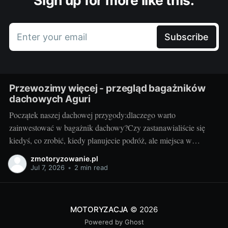
Sign up for more like this.
Enter your email
Subscribe
Przewozimy więcej - przegląd bagażników
dachowych Aguri
Początek naszej dachowej przygody:dlaczego warto
zainwestować w bagażnik dachowy?Czy zastanawialiście się
kiedyś, co zrobić, kiedy planujecie podróż, ale miejsca w
bagażniku samochodowym zaczyna brakować? Rozwiązaniem
zmotoryzowanie.pl
może być bagażnik dachowy! To praktyczny dodatek do
Jul 7, 2026
•
2 min read
samochodu, który znacząco zwiększa jego funkcjonalność.
Przyzwoity bagażnik dachowy aguri wrocław pozwoli przewieźć
dodatkowy ładunek,
MOTORYZACJA
© 2026
Powered by Ghost