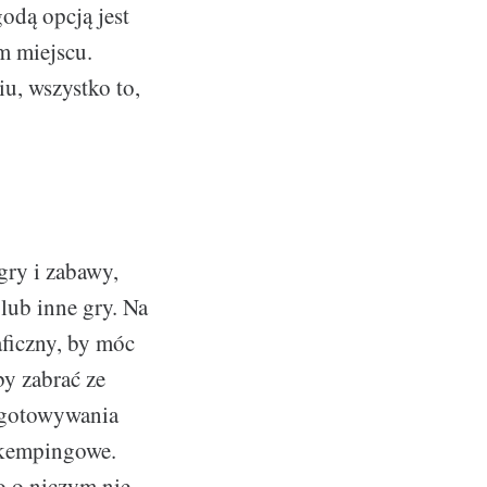
odą opcją jest
 miejscu.
u, wszystko to,
gry i zabawy,
lub inne gry. Na
aficzny, by móc
by zabrać ze
zygotowywania
e kempingowe.
o o niczym nie