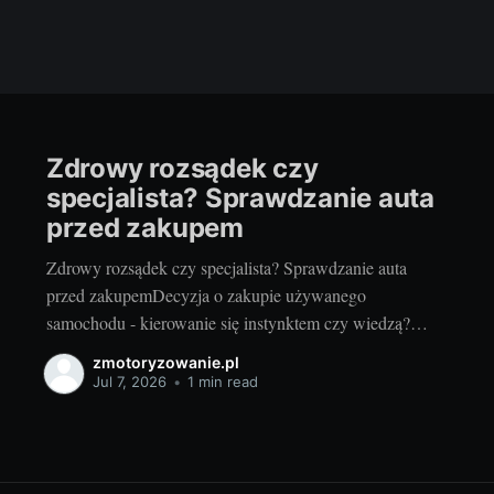
Zdrowy rozsądek czy
specjalista? Sprawdzanie auta
przed zakupem
Zdrowy rozsądek czy specjalista? Sprawdzanie auta
przed zakupemDecyzja o zakupie używanego
samochodu - kierowanie się instynktem czy wiedzą?
Każda decyzja o zainwestowaniu w używany samochód
zmotoryzowanie.pl
to spore wyzwanie. Jako pasjonaci motoryzacji często
Jul 7, 2026
•
1 min read
jesteśmy kuszeni by kierować się instynktem i emocjami
wywołanymi widokiem wymarzonego modelu. Jednak
zdrowy rozsądek podpowiada, by zawsze