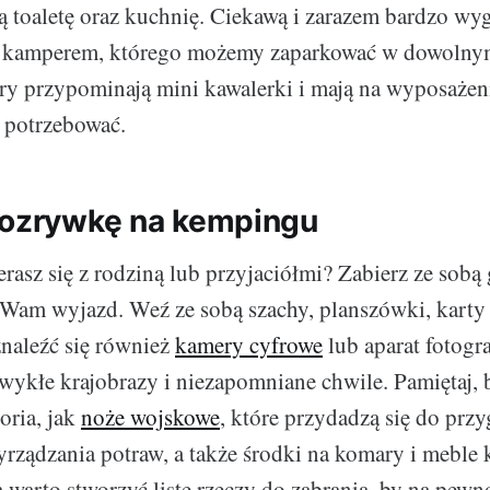
ą toaletę oraz kuchnię. Ciekawą i zarazem bardzo wyg
 kamperem, którego możemy zaparkować w dowolnym
y przypominają mini kawalerki i mają na wyposażeni
 potrzebować.
rozrywkę na kempingu
asz się z rodziną lub przyjaciółmi? Zabierz ze sobą 
 Wam wyjazd. Weź ze sobą szachy, planszówki, karty 
znaleźć się również
kamery cyfrowe
lub aparat fotogr
wykłe krajobrazy i niezapomniane chwile. Pamiętaj, 
oria, jak
noże wojskowe
, które przydadzą się do pr
yrządzania potraw, a także środki na komary i mebl
warto stworzyć listę rzeczy do zabrania, by na pewn