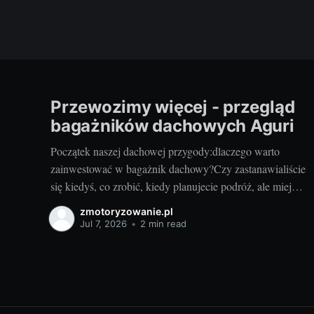
Przewozimy więcej - przegląd
bagażników dachowych Aguri
Początek naszej dachowej przygody:dlaczego warto
zainwestować w bagażnik dachowy?Czy zastanawialiście
się kiedyś, co zrobić, kiedy planujecie podróż, ale miejsca
w bagażniku samochodowym zaczyna brakować?
zmotoryzowanie.pl
Rozwiązaniem może być bagażnik dachowy! To
Jul 7, 2026
•
2 min read
praktyczny dodatek do samochodu, który znacząco
zwiększa jego funkcjonalność. Przyzwoity bagażnik
dachowy aguri wrocław pozwoli przewieźć dodatkowy
ładunek,