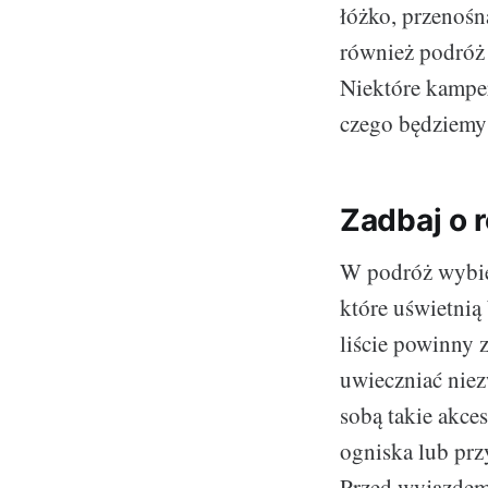
łóżko, przenośn
również podróż
Niektóre kamper
czego będziemy
Zadbaj o 
W podróż wybier
które uświetnią
liście powinny 
uwieczniać niez
sobą takie akces
ogniska lub prz
Przed wyjazdem 