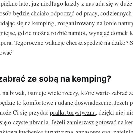
ękne lato, już niedługo każdy z nas uda się w duże
osób będzie chciało odpocząć od pracy, codziennyc
 udając się na kemping, zorganizowany na łonie natur
miejsc, gdzie można rozbić namiot, wynająć domek l
era. Tegoroczne wakacje chcesz spędzić na dziko? S
tować!
zabrać ze sobą na kemping?
na biwak, istnieje wiele rzeczy, które warto zabrać z
 będzie to komfortowe i udane doświadczenie. Jeżeli 
może Ci się przydać
pralka turystyczna
, dzięki niej n
się o czyste ubrania. Jeżeli zamierzasz gotować na k
ktową kuchenkę turystyczną, zapasowy gaz, patelnie