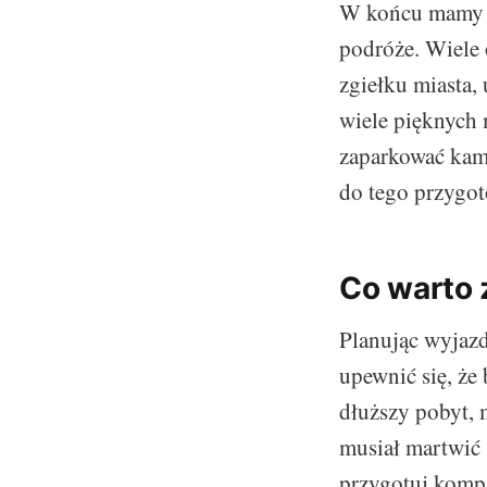
W końcu mamy pi
podróże. Wiele 
zgiełku miasta,
wiele pięknych 
zaparkować kamp
do tego przygo
Co warto 
Planując wyjazd 
upewnić się, że
dłuższy pobyt, 
musiał martwić 
przygotuj kompa