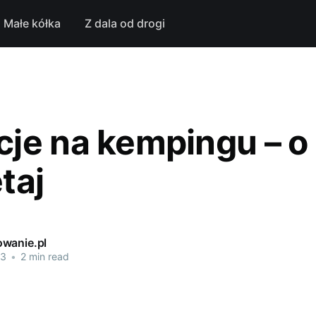
Małe kółka
Z dala od drogi
je na kempingu – o
taj
wanie.pl
23
•
2 min read