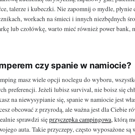
ce, talerze i kubeczki. Nie zapomnij o mydle, płynie 
znikach, workach na śmieci i innych niezbędnych śr
arkę lub czołówkę, warto mieć również power bank, 
mperem czy spanie w namiocie?
emping masz wiele opcji noclegu do wyboru, wszystk
h preferencji. Jeżeli lubisz survival, nie boisz się c
asz na niewysypianie się, spanie w namiocie jest wła
hcesz obcować z przyrodą, ale ważna jest dla Ciebie 
dealnie sprawdzi się
przyczepka campingowa
, którą m
wojego auta. Takie przyczepy, często wyposażone s