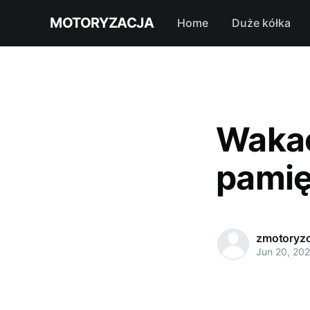
MOTORYZACJA
Home
Duże kółka
Wakac
pamię
zmotoryzo
Jun 20, 20