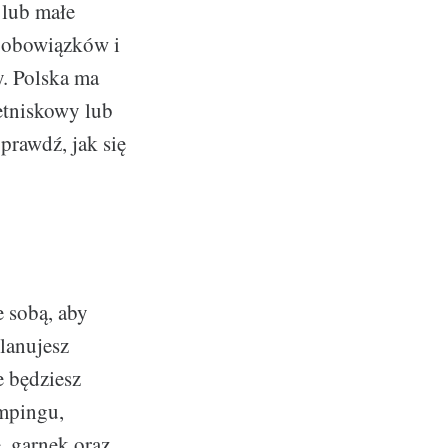
 lub małe
h obowiązków i
y. Polska ma
etniskowy lub
prawdź, jak się
e sobą, aby
planujesz
ie będziesz
empingu,
, garnek oraz