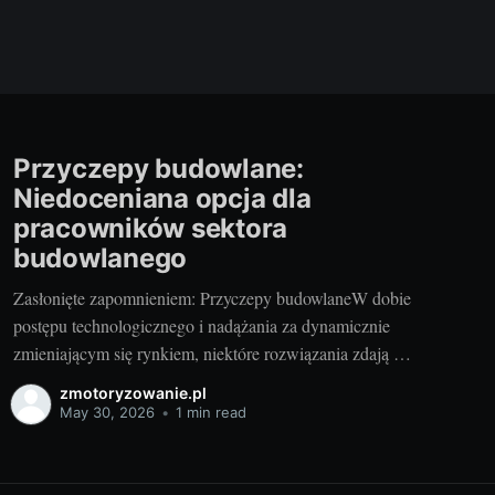
Przyczepy budowlane:
Niedoceniana opcja dla
pracowników sektora
budowlanego
Zasłonięte zapomnieniem: Przyczepy budowlaneW dobie
postępu technologicznego i nadążania za dynamicznie
zmieniającym się rynkiem, niektóre rozwiązania zdają się
być zapomniane, a ich użyteczność niedoceniana. Tak
zmotoryzowanie.pl
jest w przypadku przyczep budowlanych, nazywanych
May 30, 2026
•
1 min read
także przyczepami socjalnymi. Wydawać by się mogło,
że w czasach, gdy wiele wartości stawia się na wygód i
komfort