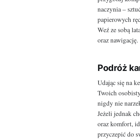
naczynia – sztuć
papierowych ręc
Weź ze sobą lat
oraz nawigację.
Podróż ka
Udając się na k
Twoich osobistyc
nigdy nie narzek
Jeżeli jednak c
oraz komfort, i
przyczepić do s