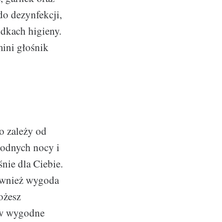
do dezynfekcji,
odkach higieny.
mini głośnik
o zależy od
hłodnych nocy i
śnie dla Ciebie.
również wygoda
ożesz
ą w wygodne