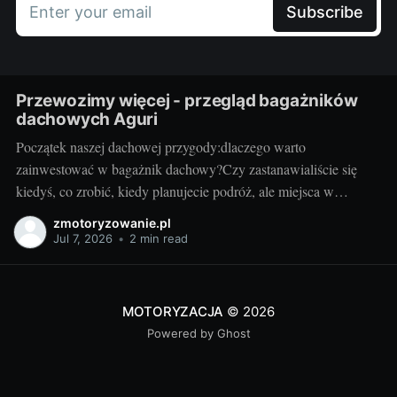
Enter your email
Subscribe
Przewozimy więcej - przegląd bagażników
dachowych Aguri
Początek naszej dachowej przygody:dlaczego warto
zainwestować w bagażnik dachowy?Czy zastanawialiście się
kiedyś, co zrobić, kiedy planujecie podróż, ale miejsca w
bagażniku samochodowym zaczyna brakować? Rozwiązaniem
zmotoryzowanie.pl
może być bagażnik dachowy! To praktyczny dodatek do
Jul 7, 2026
•
2 min read
samochodu, który znacząco zwiększa jego funkcjonalność.
Przyzwoity bagażnik dachowy aguri wrocław pozwoli przewieźć
dodatkowy ładunek,
MOTORYZACJA
© 2026
Powered by Ghost