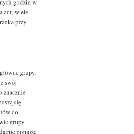
cnych godzin w
 aut, wiele
 ranka przy
główne grupy.
je swój
o znacznie
muszą się
ntów do
dwie grupy
ydatnie pomoże