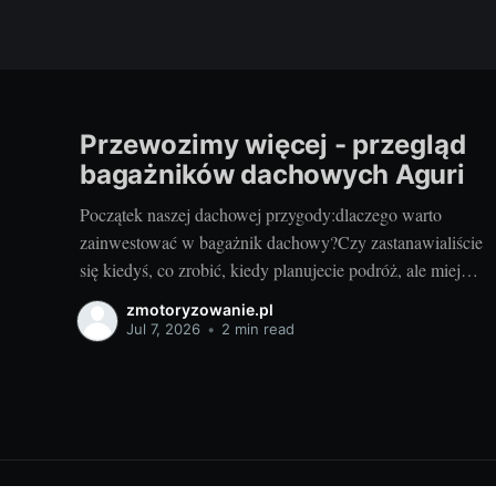
Przewozimy więcej - przegląd
bagażników dachowych Aguri
Początek naszej dachowej przygody:dlaczego warto
zainwestować w bagażnik dachowy?Czy zastanawialiście
się kiedyś, co zrobić, kiedy planujecie podróż, ale miejsca
w bagażniku samochodowym zaczyna brakować?
zmotoryzowanie.pl
Rozwiązaniem może być bagażnik dachowy! To
Jul 7, 2026
•
2 min read
praktyczny dodatek do samochodu, który znacząco
zwiększa jego funkcjonalność. Przyzwoity bagażnik
dachowy aguri wrocław pozwoli przewieźć dodatkowy
ładunek,