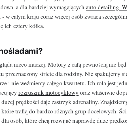
dowa, a dla bardziej wymagających
auto detailing. 
- w całym kraju coraz więcej osób zwraca szczególną
ię ich cztery kółka.
dnośladami?
gląda nieco inaczej. Motory z całą pewnością nie będ
tu przeznaczony stricte dla rodziny. Nie spakujemy s
ze i nie weźmiemy całego kwartetu. Ich rola jest jed
racujący
rozrusznik motocyklowy
oraz właściwie dop
 dużej prędkości daje zastrzyk adrenaliny. Znajdzie
 które trafią do bardzo różnych grup docelowych. Śc
 dla osób, które chcą rozwijać naprawdę duże prędk