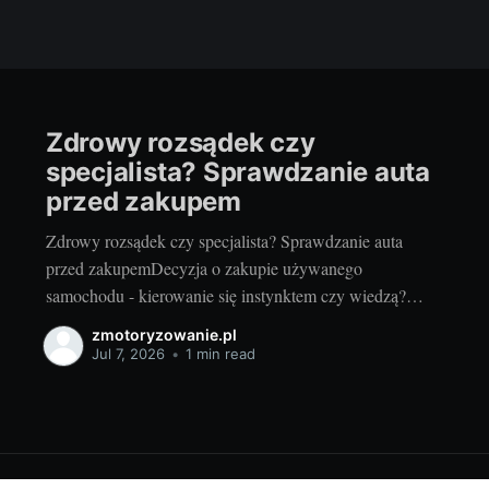
Zdrowy rozsądek czy
specjalista? Sprawdzanie auta
przed zakupem
Zdrowy rozsądek czy specjalista? Sprawdzanie auta
przed zakupemDecyzja o zakupie używanego
samochodu - kierowanie się instynktem czy wiedzą?
Każda decyzja o zainwestowaniu w używany samochód
zmotoryzowanie.pl
to spore wyzwanie. Jako pasjonaci motoryzacji często
Jul 7, 2026
•
1 min read
jesteśmy kuszeni by kierować się instynktem i emocjami
wywołanymi widokiem wymarzonego modelu. Jednak
zdrowy rozsądek podpowiada, by zawsze