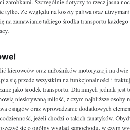
i zarobkami. Szczególnie dotyczy to rzecz jasna no
ie tylko. Ze względu na koszty paliwa oraz utrzymania
ię na zamawianie takiego środka transportu każdego
acy.
nowe!
ić kierowców oraz miłośników motoryzacji na dwie 
upia się przede wszystkim na funkcjonalności i traktu
nie jako środek transportu. Dla innych jednak jest t
anowią nieskrywaną miłość, z czym najbliższe osoby 
awa osiągów oraz wprowadzanie dodatkowych eleme
codzienność, jeżeli chodzi o takich fanatyków. Oby
roszczyć się o ogólny wygląd samochodu, w czym w