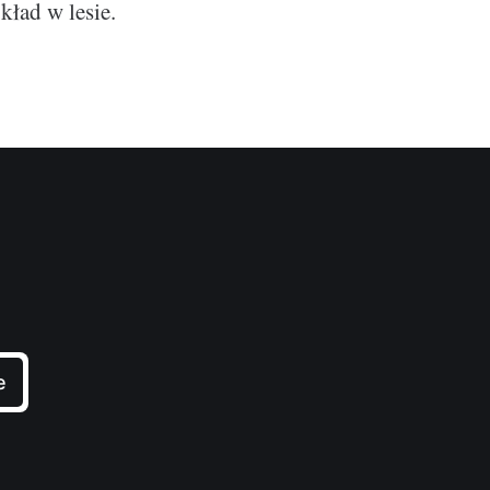
kład w lesie.
e