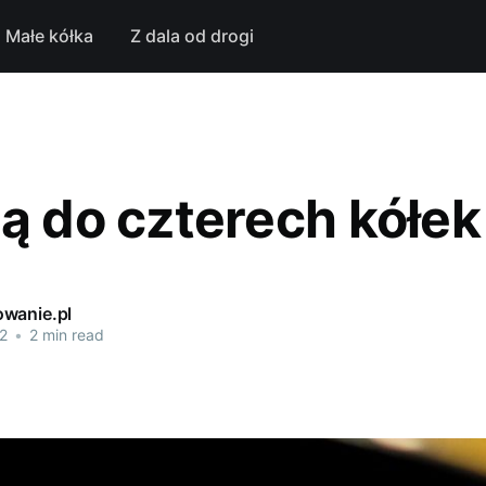
Małe kółka
Z dala od drogi
ją do czterech kółek
wanie.pl
2
•
2 min read