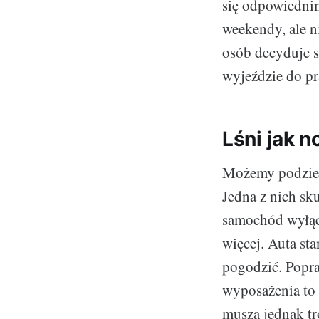
się odpowiednim
weekendy, ale n
osób decyduje s
wyjeździe do pr
Lśni jak 
Możemy podziel
Jedna z nich sk
samochód wyłącz
więcej. Auta st
pogodzić. Popr
wyposażenia to 
muszą jednak t