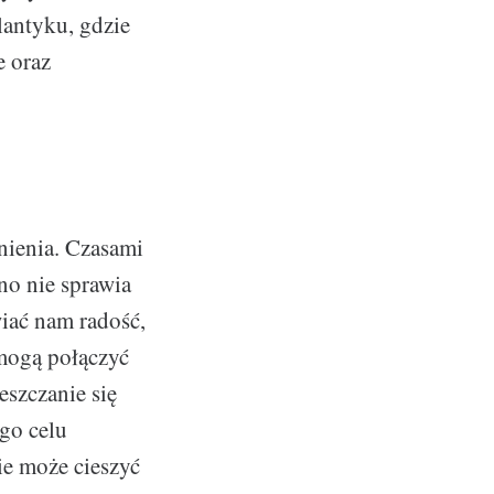
lantyku, gdzie
e oraz
nienia. Czasami
no nie sprawia
wiać nam radość,
 mogą połączyć
szczanie się
go celu
ie może cieszyć