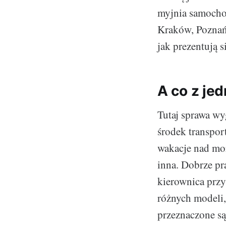
myjnia samocho
Kraków, Poznań 
jak prezentują s
A co z je
Tutaj sprawa wy
środek transpor
wakacje nad mor
inna. Dobrze p
kierownica przy
różnych modeli,
przeznaczone są