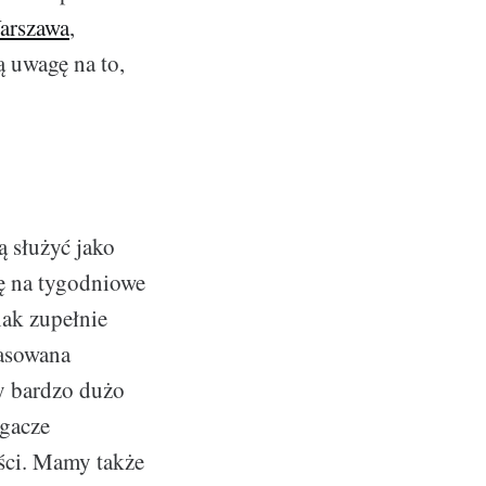
Warszawa
,
 uwagę na to,
ą służyć jako
ię na tygodniowe
nak zupełnie
asowana
my bardzo dużo
igacze
ości. Mamy także