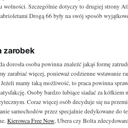
 wolności. Szczególnie dotyczy to drugiej strony At
kabrioletami Drogą 66 były na swój sposób wyjątkow
 zarobek
da dorosła osoba powinna znaleźć jakąś formę zatrud
my zarabiać więcej, ponieważ codzienne wstawanie ra
. Jeżeli mamy taką możliwość, to praca powinna spra
satysfakcję. Osoby bardzo lubiące siadać za kółkiem
ytecznym. Coraz więcej osób decyduje się na przemie
anie samochodów przez specjalnie dedykowane do te
ne.
Kierowca Free Now
, Ubera czy Bolta zdecydowan