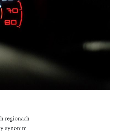
ch regionach
iły synonim