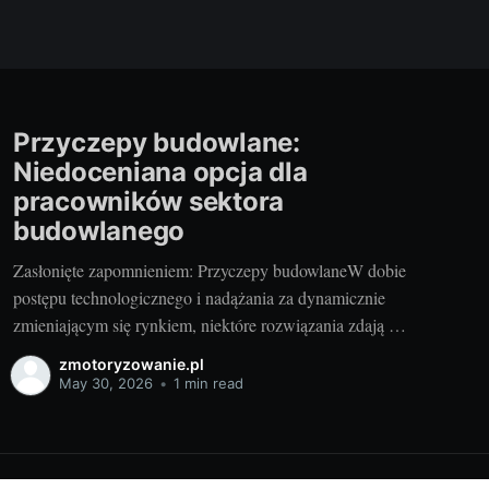
Przyczepy budowlane:
Niedoceniana opcja dla
pracowników sektora
budowlanego
Zasłonięte zapomnieniem: Przyczepy budowlaneW dobie
postępu technologicznego i nadążania za dynamicznie
zmieniającym się rynkiem, niektóre rozwiązania zdają się
być zapomniane, a ich użyteczność niedoceniana. Tak
zmotoryzowanie.pl
jest w przypadku przyczep budowlanych, nazywanych
May 30, 2026
•
1 min read
także przyczepami socjalnymi. Wydawać by się mogło,
że w czasach, gdy wiele wartości stawia się na wygód i
komfort